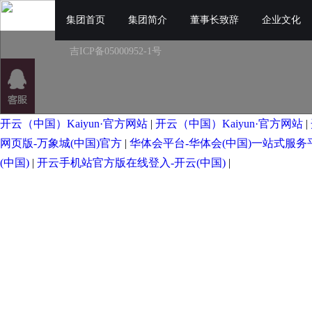
集团首页
集团简介
董事长致辞
企业文化
吉ICP备05000952-1号
开云（中国）Kaiyun·官方网站
|
开云（中国）Kaiyun·官方网站
|
网页版-万象城(中国)官方
|
华体会平台-华体会(中国)一站式服务
长河能
(中国)
|
开云手机站官方版在线登入-开云(中国)
|
上一篇：
【加快项目建设 推动转型发展...