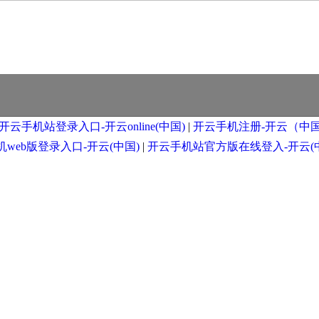
开云手机站登录入口-开云online(中国)
|
开云手机注册-开云（中
web版登录入口-开云(中国)
|
开云手机站官方版在线登入-开云(
欢乐过大年，爱心送祝福
发布时间：2019-01-18 08:38:21
信物业公司工作给予的帮助、支持、理解，在此猪年春节来临之际，由长
大年，爱心送祝福”活动，让和谐文明幸福的喜庆飞进千家万户——长春市
选取心仪春联的广大用户。一张张、一幅幅排列整齐的楹联，等待着被书画