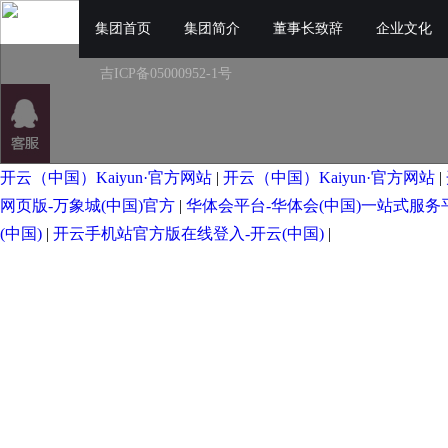
集团首页
集团简介
董事长致辞
企业文化
吉ICP备05000952-1号
开云（中国）Kaiyun·官方网站
|
开云（中国）Kaiyun·官方网站
|
网页版-万象城(中国)官方
|
华体会平台-华体会(中国)一站式服务
(中国)
|
开云手机站官方版在线登入-开云(中国)
|
10月12日，由荣达建工承建的合隆镇合隆大街建设工程完成道
随着合隆地区的经济发展，合隆域内通行车辆增加迅速，贯穿于
证，决定建设合隆大街。合隆大街全长2230米，道路红线宽度80
荣达公司作为承建单位，于2019年7月1日进场施工，进场后
空隙时间施工，克服各种困难，于2019年8月10日完成排水管线工