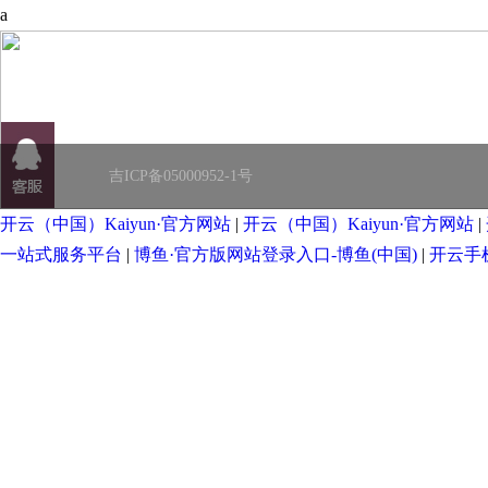
a
吉ICP备05000952-1号
开云（中国）Kaiyun·官方网站
|
开云（中国）Kaiyun·官方网站
|
一站式服务平台
|
博鱼·官方版网站登录入口-博鱼(中国)
|
开云手机
为了丰富员工业余文化生活，增强员工体质，促进同
党100周年乒乓球友谊赛。
经过周密的筹备，6月9日13:30，乒乓球友谊赛