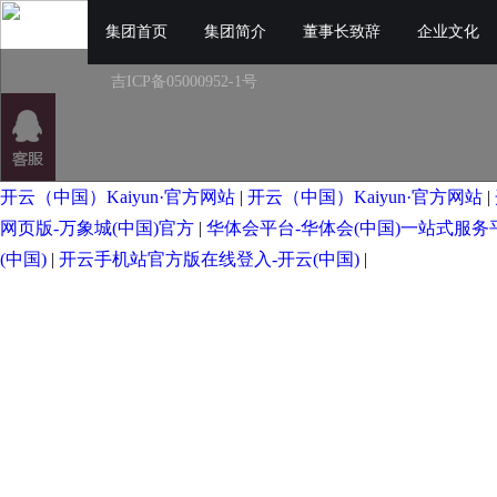
集团首页
集团简介
董事长致辞
企业文化
吉ICP备05000952-1号
开云（中国）Kaiyun·官方网站
|
开云（中国）Kaiyun·官方网站
|
网页版-万象城(中国)官方
|
华体会平台-华体会(中国)一站式服务
(中国)
|
开云手机站官方版在线登入-开云(中国)
|
用户名
密码
验证码