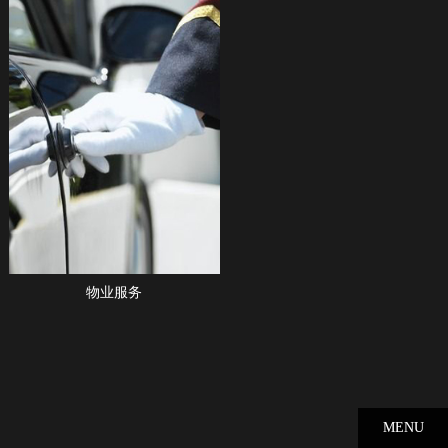
物业服务
MENU
MENU